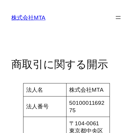
内
容
株式会社MTA
を
ス
キ
ッ
プ
商取引に関する開示
法人名
株式会社MTA
50100011692
法人番号
75
〒104-0061
東京都中央区